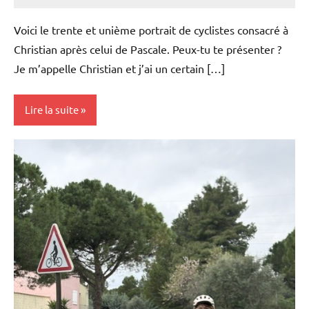
Carmen
Aucun
Padilla
commentaire
Voici le trente et unième portrait de cyclistes consacré à
Christian après celui de Pascale. Peux-tu te présenter ?
Je m’appelle Christian et j’ai un certain […]
Lire la suite
Portraits