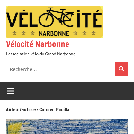
Aller
au
contenu
Vélocité Narbonne
L'association vélo du Grand Narbonne
Recherche
Recher
pour
:
Auteur/autrice :
Carmen Padilla