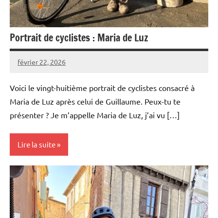
Portrait de cyclistes : Maria de Luz
février 22, 2026
Carmen
Aucun
Padilla
commentaire
Voici le vingt-huitième portrait de cyclistes consacré à
Maria de Luz après celui de Guillaume. Peux-tu te
présenter ? Je m’appelle Maria de Luz, j’ai vu […]
Lire la suite
Portraits