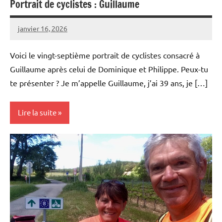
Portrait de cyclistes : Guillaume
janvier 16, 2026
Carmen
Aucun
Padilla
commentaire
Voici le vingt-septième portrait de cyclistes consacré à
Guillaume après celui de Dominique et Philippe. Peux-tu
te présenter ? Je m’appelle Guillaume, j’ai 39 ans, je […]
Lire la suite
Portraits