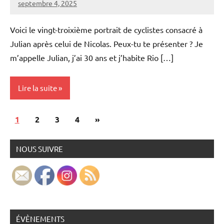
septembre 4, 2025
Carmen
Aucun
Padilla
commentaire
Voici le vingt-troixième portrait de cyclistes consacré à
Julian après celui de Nicolas. Peux-tu te présenter ? Je
m’appelle Julian, j’ai 30 ans et j’habite Rio […]
Lire la suite
Pagination
Articles
1
Portraits
2
3
4
»
des
suivants
publications
NOUS SUIVRE
ÉVÈNEMENTS