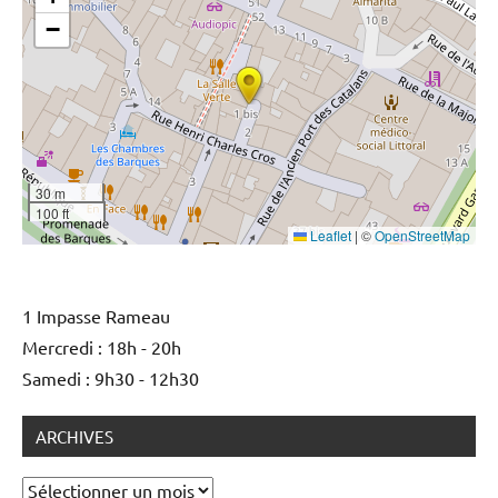
−
30 m
100 ft
Leaflet
|
©
OpenStreetMap
1 Impasse Rameau
Mercredi : 18h - 20h
Samedi : 9h30 - 12h30
ARCHIVES
Archives