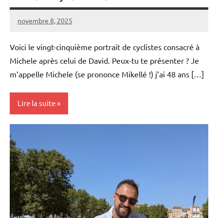
novembre 8, 2025
Carmen
1
Padilla
commentaire
Voici le vingt-cinquième portrait de cyclistes consacré à
Michele après celui de David. Peux-tu te présenter ? Je
m’appelle Michele (se prononce Mikellé !) j’ai 48 ans […]
Lire la suite
Portraits