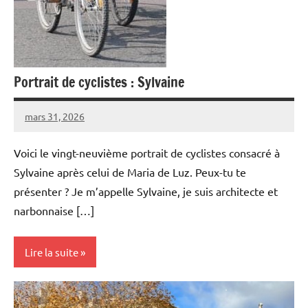
Portrait de cyclistes : Sylvaine
mars 31, 2026
Carmen
1
Padilla
commentaire
Voici le vingt-neuvième portrait de cyclistes consacré à
Sylvaine après celui de Maria de Luz. Peux-tu te
présenter ? Je m’appelle Sylvaine, je suis architecte et
narbonnaise […]
Lire la suite
Portraits