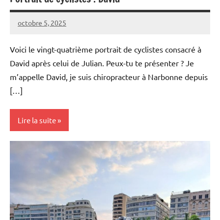
octobre 5, 2025
Carmen
Aucun
Padilla
commentaire
Voici le vingt-quatrième portrait de cyclistes consacré à
David après celui de Julian. Peux-tu te présenter ? Je
m’appelle David, je suis chiropracteur à Narbonne depuis
[…]
Lire la suite
Portraits