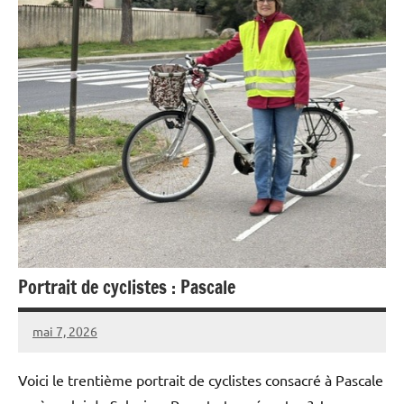
Portrait de cyclistes : Pascale
mai 7, 2026
Carmen
Aucun
Padilla
commentaire
Voici le trentième portrait de cyclistes consacré à Pascale