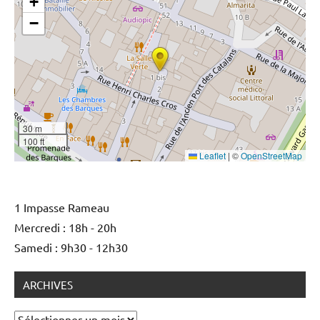
+
−
30 m
100 ft
Leaflet
|
©
OpenStreetMap
1 Impasse Rameau
Mercredi : 18h - 20h
Samedi : 9h30 - 12h30
ARCHIVES
Archives