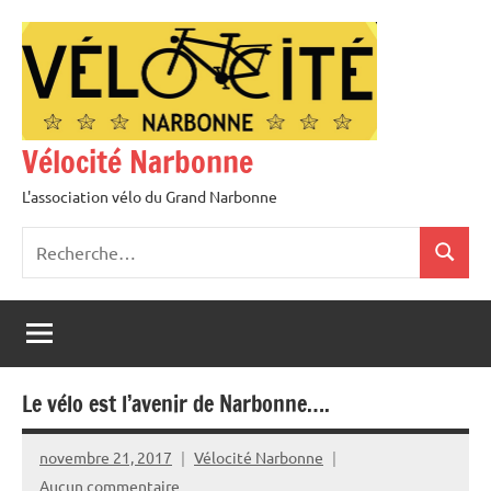
Aller
au
contenu
Vélocité Narbonne
L'association vélo du Grand Narbonne
Recherche
Recher
pour
:
Le vélo est l’avenir de Narbonne….
novembre 21, 2017
Vélocité Narbonne
Aucun commentaire