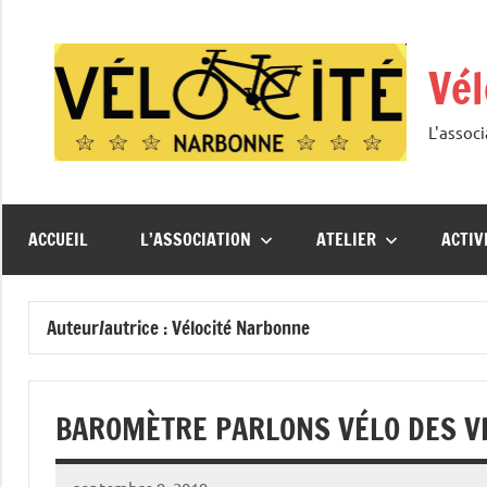
Aller
au
Vél
contenu
L'assoc
ACCUEIL
L’ASSOCIATION
ATELIER
ACTIV
Auteur/autrice :
Vélocité Narbonne
BAROMÈTRE PARLONS VÉLO DES V