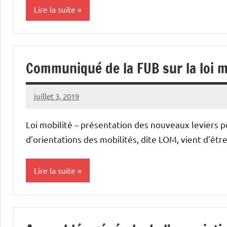
Lire la suite
Actualités
de
Communiqué de la FUB sur la loi m
l'association
juillet 3, 2019
Vélocité
Aucun
Narbonne
commentaire
Loi mobilité – présentation des nouveaux leviers p
d’orientations des mobilités, dite LOM, vient d’êtr
Lire la suite
Lois et
règlements