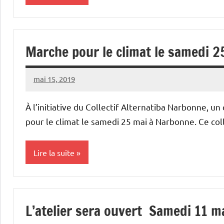
Non
classé
Marche pour le climat le samedi 
mai 15, 2019
Vélocité
Aucun
Narbonne
commentaire
À l’initiative du Collectif Alternatiba Narbonne, u
pour le climat le samedi 25 mai à Narbonne. Ce col
Lire la suite
Non
classé
L’atelier sera ouvert Samedi 11 m