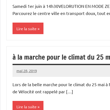
Narbonne
commentaire
Samedi 1er juin à 14h30VELORUTION EN MODE ZER
Parcourez le centre ville en transport doux, tout 
Lire la suite
Vélorutions
à la marche pour le climat du 25 
mai 28, 2019
Vélocité
Aucun
Narbonne
commentaire
Lors de la belle marche pour le climat du 25 mai 
de Vélocité ont rappelé par […]
Lire la suite