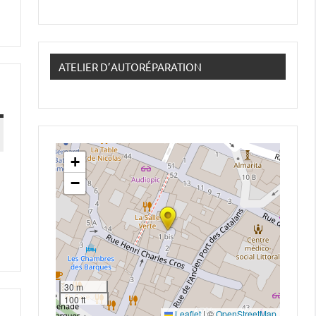
ATELIER D’AUTORÉPARATION
+
−
30 m
100 ft
Leaflet
|
©
OpenStreetMap