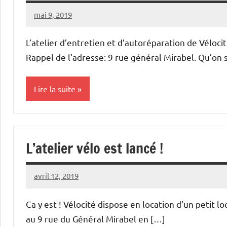
mai 9, 2019
Vélocité
Aucun
Narbonne
commentaire
L’atelier d’entretien et d’autoréparation de Vélo
Rappel de l’adresse: 9 rue général Mirabel. Qu’on 
Lire la suite
Atelier
L’atelier vélo est lancé !
avril 12, 2019
Vélocité
Aucun
Narbonne
commentaire
Ca y est ! Vélocité dispose en location d’un petit l
au 9 rue du Général Mirabel en […]