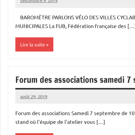
septembre 9, 2019
Vélocité
1
Narbonne
commentaire
BAROMÈTRE PARLONS VÉLO DES VILLES CYCLABLE
MUNICIPALES La FUB, Fédération française des […
Lire la suite
Aménagements
cyclables
Forum des associations samedi 7
Baromètre
FUB
août 29, 2019
Vélocité
Aucun
Narbonne
commentaire
Forum des associations Samedi 7 septembre de 10 
stand où l’équipe de l’atelier vous […]