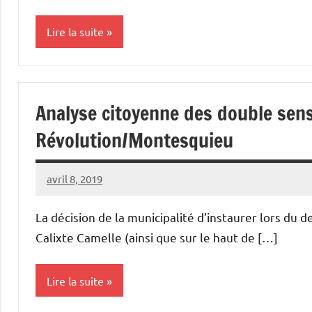
Lire la suite
Atelier
Analyse citoyenne des double sens
Révolution/Montesquieu
avril 8, 2019
Vélocité
Aucun
Narbonne
commentaire
La décision de la municipalité d’instaurer lors du 
Calixte Camelle (ainsi que sur le haut de […]
Lire la suite