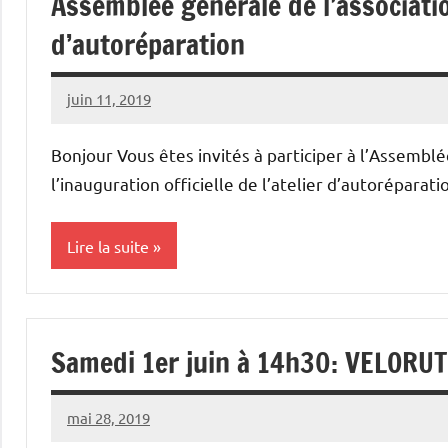
Assemblée générale de l’association
d’autoréparation
juin 11, 2019
Vélocité
Aucun
Narbonne
commentaire
Bonjour Vous êtes invités à participer à l’Assembl
l’inauguration officielle de l’atelier d’autoréparat
Lire la suite
Actualités
de
Samedi 1er juin à 14h30: VELOR
l'association
Atelier
mai 28, 2019
Vélocité
Aucun