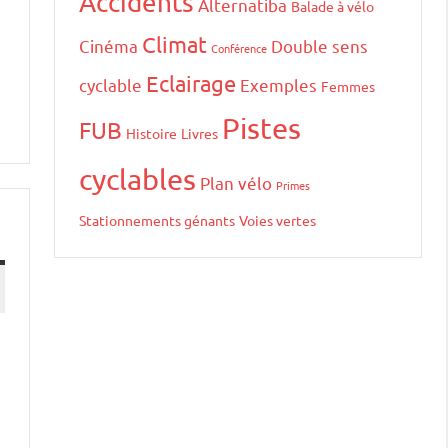
Accidents
Alternatiba
Balade à vélo
Climat
Cinéma
Double sens
Conférence
Eclairage
cyclable
Exemples
Femmes
Pistes
FUB
Histoire
Livres
cyclables
Plan vélo
Primes
Stationnements génants
Voies vertes