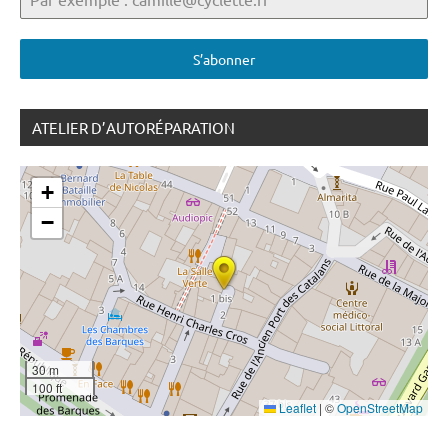
S’abonner
ATELIER D’AUTORÉPARATION
+
−
30 m
100 ft
Leaflet
|
©
OpenStreetMap