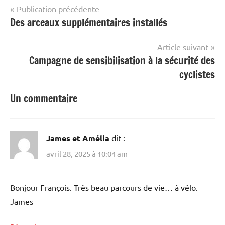
Navigation
Publication précédente
Des arceaux supplémentaires installés
de
l’article
Article suivant
Campagne de sensibilisation à la sécurité des
cyclistes
Un commentaire
James et Amélia
dit :
avril 28, 2025 à 10:04 am
Bonjour François. Très beau parcours de vie… à vélo.
James