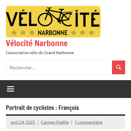
Aller
au
contenu
Vélocité Narbonne
L'association vélo du Grand Narbonne
Recherche
Recher
pour
:
Portrait de cyclistes : François
avril 24, 2025
Carmen Padilla
1 commentaire