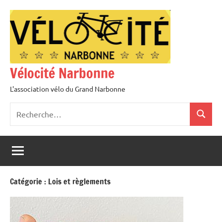
Aller
au
contenu
Vélocité Narbonne
L'association vélo du Grand Narbonne
Recherche
Recher
pour
:
Catégorie :
Lois et règlements