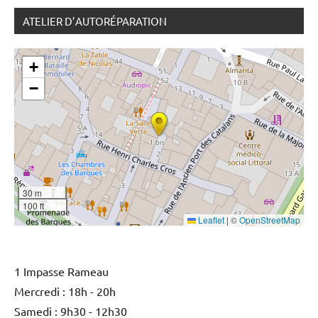
ATELIER D’AUTORÉPARATION
+
−
30 m
100 ft
Leaflet
|
©
OpenStreetMap
1 Impasse Rameau
Mercredi : 18h - 20h
Samedi : 9h30 - 12h30