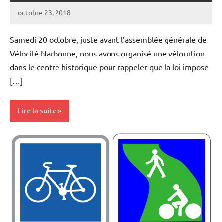
règlements
octobre 23, 2018
Vélocité
Aucun
Narbonne
commentaire
Samedi 20 octobre, juste avant l’assemblée générale de
Vélocité Narbonne, nous avons organisé une vélorution
dans le centre historique pour rappeler que la loi impose
[…]
Lire la suite
Aménagements
cyclables
Lois et
règlements
Vélorutions