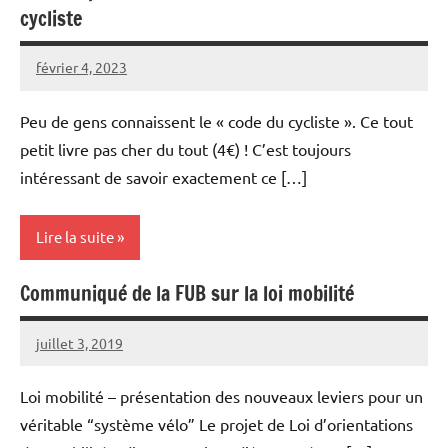
cycliste
février 4, 2023
Régis
Aucun
Deutsch
commentaire
Peu de gens connaissent le « code du cycliste ». Ce tout
petit livre pas cher du tout (4€) ! C’est toujours
intéressant de savoir exactement ce […]
Lire la suite
Communiqué de la FUB sur la loi mobilité
Aménagements
cyclables
juillet 3, 2019
Vélocité
Aucun
Livres
Narbonne
commentaire
Loi mobilité – présentation des nouveaux leviers pour un
Lois et
règlements
véritable “système vélo” Le projet de Loi d’orientations