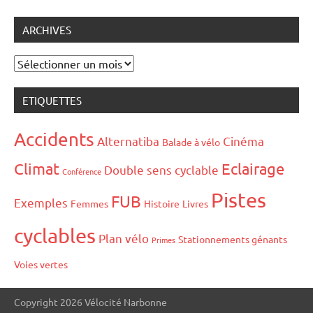
ARCHIVES
Archives
ETIQUETTES
Accidents
Alternatiba
Cinéma
Balade à vélo
Climat
Eclairage
Double sens cyclable
Conférence
Pistes
FUB
Exemples
Femmes
Histoire
Livres
cyclables
Plan vélo
Stationnements génants
Primes
Voies vertes
Copyright 2026 Vélocité Narbonne