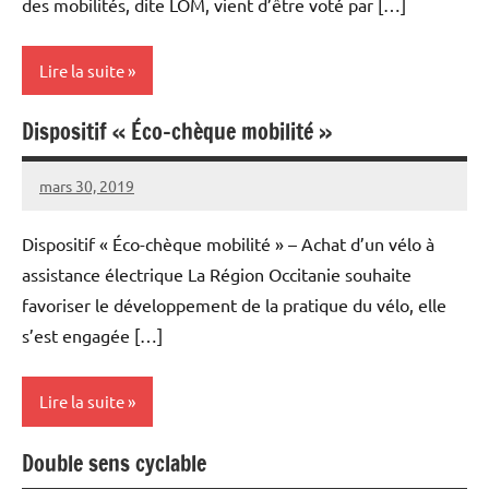
des mobilités, dite LOM, vient d’être voté par […]
Lire la suite
Dispositif « Éco-chèque mobilité »
Lois et
règlements
mars 30, 2019
Vélocité
Aucun
Narbonne
commentaire
Dispositif « Éco-chèque mobilité » – Achat d’un vélo à
assistance électrique La Région Occitanie souhaite
favoriser le développement de la pratique du vélo, elle
s’est engagée […]
Lire la suite
Double sens cyclable
Lois et