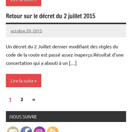
Retour sur le décret du 2 juillet 2015
Aménagements
cyclables
octobre 20, 2015
Vélocité
Aucun
Lois et
Narbonne
commentaire
règlements
Un décret du 2 Juillet dernier modifiant des règles du
code de la route est passé assez inaperçu.Résultat d’une
concertation qui a abouti à un […]
Lire la suite
Pagination
Articles
1
Lois et
2
»
des
règlements
suivants
publications
NOUS SUIVRE