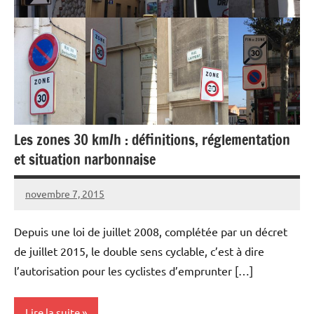
Les zones 30 km/h : définitions, réglementation
et situation narbonnaise
novembre 7, 2015
Vélocité
3
Narbonne
commentaires
Depuis une loi de juillet 2008, complétée par un décret
de juillet 2015, le double sens cyclable, c’est à dire
l’autorisation pour les cyclistes d’emprunter […]
Lire la suite