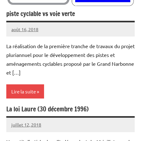
piste cyclable vs voie verte
août 16, 2018
Vélocité
Aucun
Narbonne
commentaire
La réalisation de la première tranche de travaux du projet
pluriannuel pour le développement des pistes et
aménagements cyclables proposé par le Grand Narbonne
et […]
Lire la suite
La loi Laure (30 décembre 1996)
Aménagements
cyclables
juillet 12, 2018
Vélocité
Aucun
Lois et
Narbonne
commentaire
règlements