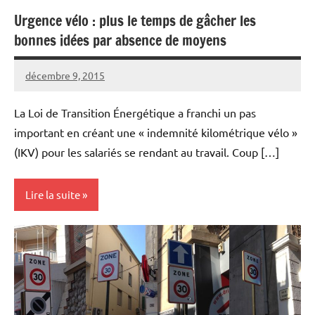
Urgence vélo : plus le temps de gâcher les
Aménagements
bonnes idées par absence de moyens
cyclables
Lois et
décembre 9, 2015
Vélocité
Aucun
règlements
Narbonne
commentaire
La Loi de Transition Énergétique a franchi un pas
important en créant une « indemnité kilométrique vélo »
(IKV) pour les salariés se rendant au travail. Coup […]
Lire la suite
Lois et
règlements