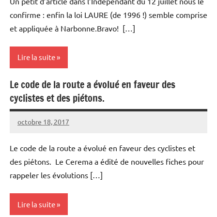
Un petit d’article dans l’Indépendant du 12 juillet nous le
confirme : enfin la loi LAURE (de 1996 !) semble comprise
et appliquée à Narbonne.Bravo! […]
Lire la suite
Le code de la route a évolué en faveur des
Lois et
cyclistes et des piétons.
règlements
octobre 18, 2017
Vélocité
Aucun
Narbonne
commentaire
Le code de la route a évolué en faveur des cyclistes et
des piétons. Le Cerema a édité de nouvelles fiches pour
rappeler les évolutions […]
Lire la suite