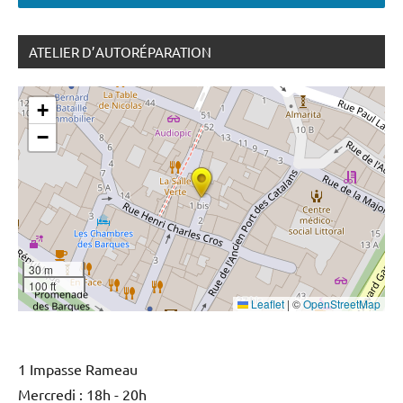
ATELIER D’AUTORÉPARATION
+
−
30 m
100 ft
Leaflet
|
©
OpenStreetMap
1 Impasse Rameau
Mercredi : 18h - 20h