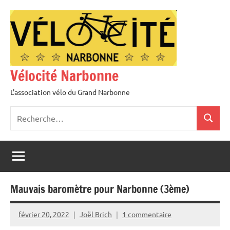
Aller
au
contenu
Vélocité Narbonne
L'association vélo du Grand Narbonne
Recherche
Recher
pour
:
Mauvais baromètre pour Narbonne (3ème)
février 20, 2022
Joël Brich
1 commentaire