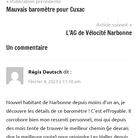
Navigation
Publication précédente
Mauvais baromètre pour Cuxac
de
l’article
Article suivant
L’AG de Vélocité Narbonne
Un commentaire
Régis Deutsch
dit :
février 4, 2023 à 11:18 am
Nouvel habitant de Narbonne depuis moins d’un an, je
découvre les détails de ce baromètre ! C’est effroyable. Il
corrobore bien mon ressenti personnel, moi qui depuis
des mois tente de trouver le meilleur chemin (je devrais
dire la meilleure route) pour rejoindre Les Halles depuis