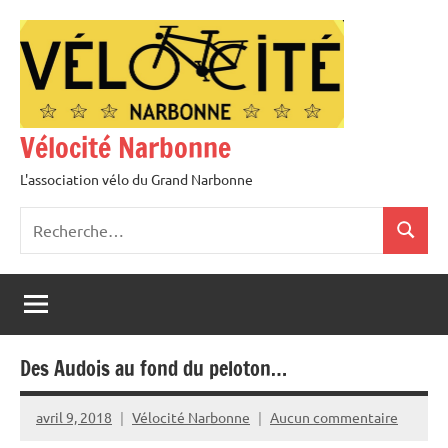
Aller
au
contenu
Vélocité Narbonne
L'association vélo du Grand Narbonne
Recherche
Recher
pour
:
Des Audois au fond du peloton…
avril 9, 2018
Vélocité Narbonne
Aucun commentaire