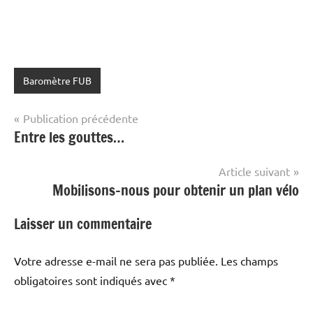
Baromètre FUB
Navigation
Publication précédente
Entre les gouttes…
de
l’article
Article suivant
Mobilisons-nous pour obtenir un plan vélo
Laisser un commentaire
Votre adresse e-mail ne sera pas publiée.
Les champs
obligatoires sont indiqués avec
*