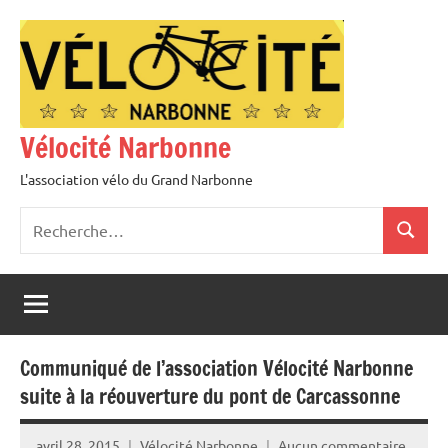
Aller
au
contenu
Vélocité Narbonne
L'association vélo du Grand Narbonne
Recherche
Recher
pour
:
Communiqué de l’association Vélocité Narbonne
suite à la réouverture du pont de Carcassonne
avril 28, 2015
Vélocité Narbonne
Aucun commentaire