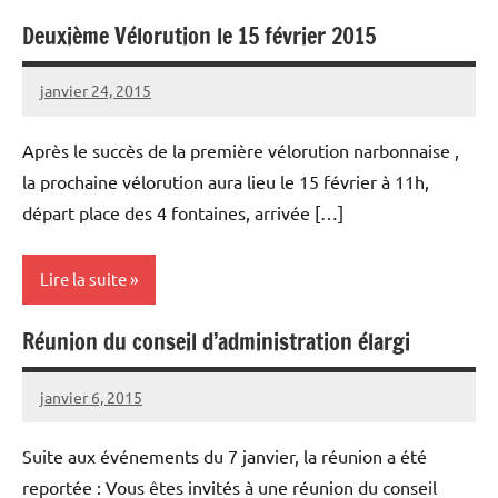
Deuxième Vélorution le 15 février 2015
Aménagements
cyclables
janvier 24, 2015
Vélocité
Aucun
Narbonne
commentaire
Après le succès de la première vélorution narbonnaise ,
la prochaine vélorution aura lieu le 15 février à 11h,
départ place des 4 fontaines, arrivée […]
Lire la suite
Réunion du conseil d’administration élargi
Vélorutions
janvier 6, 2015
Vélocité
Aucun
Narbonne
commentaire
Suite aux événements du 7 janvier, la réunion a été
reportée : Vous êtes invités à une réunion du conseil