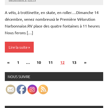
Vélocité
Aucun
Narbonne
commentaire
A vélo, à trottinette, en skate, en roller….Dimanche 14
décembre, venez nombreuxà le Première Vélorution
Narbonnaise.RV place des quatre fontaines à 11 heures
Nous ferons […]
Lire la suite
Pagination
Publications
Articles
«
Vélorutions
1
…
10
11
12
13
»
des
précédentes
suivants
publications
NOUS SUIVRE