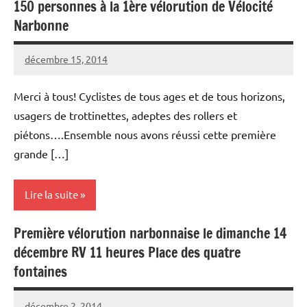
150 personnes à la 1ère vélorution de Vélocité
Vélorutions
Narbonne
décembre 15, 2014
Vélocité
Aucun
Narbonne
commentaire
Merci à tous! Cyclistes de tous ages et de tous horizons,
usagers de trottinettes, adeptes des rollers et
piétons….Ensemble nous avons réussi cette première
grande […]
Lire la suite
Première vélorution narbonnaise le dimanche 14
Vélorutions
décembre RV 11 heures Place des quatre
fontaines
décembre 2, 2014