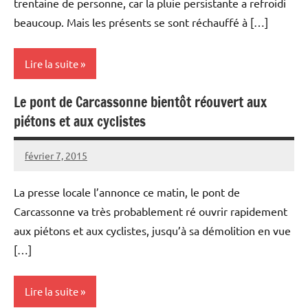
trentaine de personne, car la pluie persistante a refroidi
beaucoup. Mais les présents se sont réchauffé à […]
Lire la suite
Le pont de Carcassonne bientôt réouvert aux
Vélorutions
piétons et aux cyclistes
février 7, 2015
Vélocité
Aucun
Narbonne
commentaire
La presse locale l’annonce ce matin, le pont de
Carcassonne va très probablement ré ouvrir rapidement
aux piétons et aux cyclistes, jusqu’à sa démolition en vue
[…]
Lire la suite