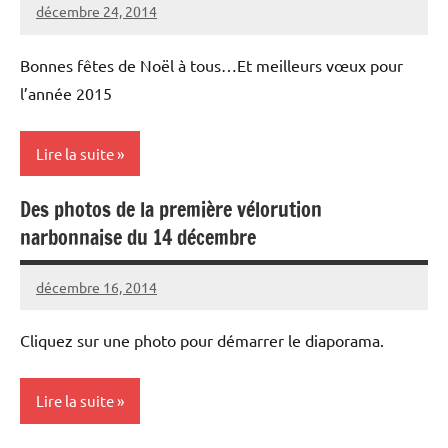
décembre 24, 2014
l'association
Vélocité
Aucun
Narbonne
commentaire
Bonnes fêtes de Noël à tous…Et meilleurs vœux pour
l’année 2015
Lire la suite
Des photos de la première vélorution
Actualités
narbonnaise du 14 décembre
de
l'association
décembre 16, 2014
Vélocité
Aucun
Narbonne
commentaire
Cliquez sur une photo pour démarrer le diaporama.
Lire la suite