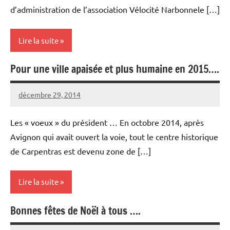
d’administration de l’association Vélocité Narbonnele […]
Lire la suite
Pour une ville apaisée et plus humaine en 2015….
Actualités
de
décembre 29, 2014
l'association
Vélocité
Aucun
Narbonne
commentaire
Les « voeux » du président … En octobre 2014, après
Avignon qui avait ouvert la voie, tout le centre historique
de Carpentras est devenu zone de […]
Lire la suite
Bonnes fêtes de Noël à tous ….
Actualités
de