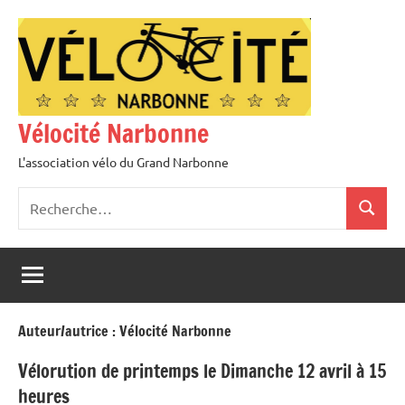
Aller
au
contenu
Vélocité Narbonne
L'association vélo du Grand Narbonne
Recherche
Recher
pour
:
Auteur/autrice :
Vélocité Narbonne
Vélorution de printemps le Dimanche 12 avril à 15
heures