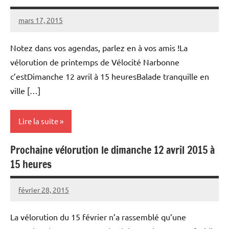
mars 17, 2015
Vélocité
Aucun
Narbonne
commentaire
Notez dans vos agendas, parlez en à vos amis !La
vélorution de printemps de Vélocité Narbonne
c’estDimanche 12 avril à 15 heuresBalade tranquille en
ville […]
Lire la suite
Prochaine vélorution le dimanche 12 avril 2015 à
Vélorutions
15 heures
février 28, 2015
Vélocité
Aucun
Narbonne
commentaire
La vélorution du 15 février n’a rassemblé qu’une